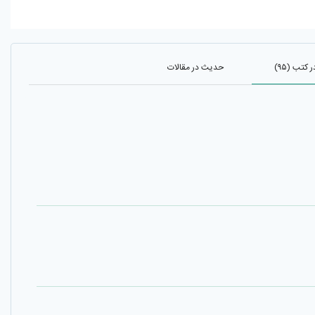
کتب (۹۵)
حدیث در مقالات