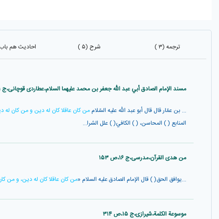
ترجمه (۳ )
شرح (۵ )
احادیث هم باب (۵
مسند الإمام الصادق أبي عبد الله جعفر بن محمد عليهما السلام،عطاردی قوچانی،ج ۱،ص ۴۶۳
... بن عمّار قال قال أبو عبد اللّه عليه السّلام
من كان عاقلا كان له دين و من كان له د
المنابع ( ) المحاسن، ( ) الكافي( ) علل الشرا...
من هدی القرآن،مدرسی،ج ۱۶،ص ۱۵۳
...يوافق الحق( ) قال الإمام الصادق عليه السلام «
من كان عاقلا كان له دين، و من كا
موسوعة الکلمة،شیرازی،ج ۱۵،ص ۳۱۴