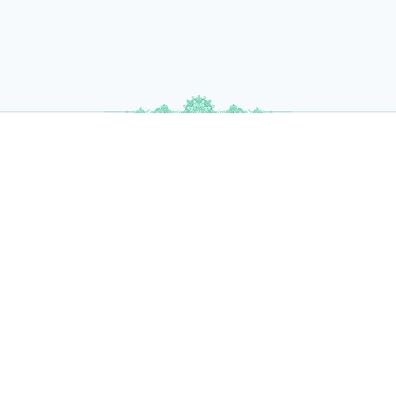
سلام کلینی(شهر ری:۱۳۸۷)،ج ۱،ص ۳۳۰