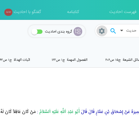
فهرست احادیث
کتابنامه
گفتگو با احادیث
جدید
حدیث
گروه بندی احادیث
ئل الشیعة
الفصول المهمة
اثبات الهداة
ج۱۵ ص۲۰۶
ج۱ ص۱۲۲
ج۱ ص۶۲
ِيرَةَ
عَنْ
إِسْحَاقَ بْنِ عَمَّارٍ
قَالَ قَالَ
أَبُو عَبْدِ اَللَّهِ عَلَيْهِ اَلسَّلاَمُ
:
مَنْ كَانَ عَاقِلاً كَانَ لَه