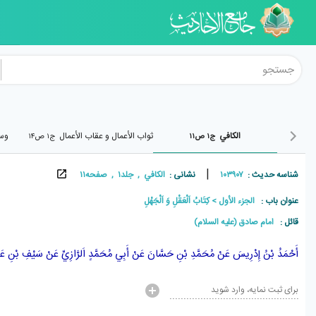
الکافي
ثواب الأعمال و عقاب الأعمال
وسا
ج۱ ص۱۱
ج۱ ص۱۴
|
شناسه حدیث :
۱۰۳۹۰۷
نشانی :
الکافي , جلد۱ , صفحه۱۱
عنوان باب :
الجزء الأول
كِتَابُ اَلْعَقْلِ وَ اَلْجَهْلِ
قائل :
امام صادق (علیه السلام)
أَحْمَدُ بْنُ إِدْرِيسَ
عَنْ
مُحَمَّدِ بْنِ حَسَّانَ
عَنْ
أَبِي مُحَمَّدٍ اَلرَّازِيِّ
عَنْ
سَيْفِ بْنِ عَم
برای ثبت نمایه، وارد شوید