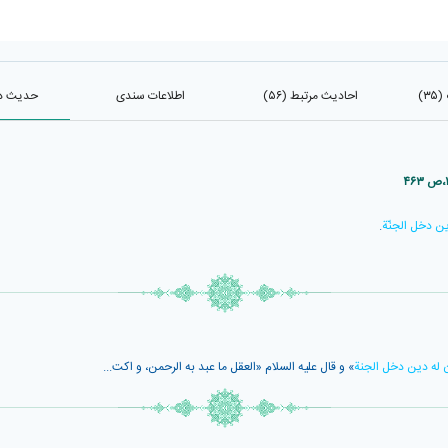
۳)
احادیث مرتبط (۵۶)
اطلاعات سندی
حدیث در 
ين دخل الجنّة
.
ن له دين دخل الجنة
» و قال عليه السلام «العقل ما عبد به الرحمن، و اكت...