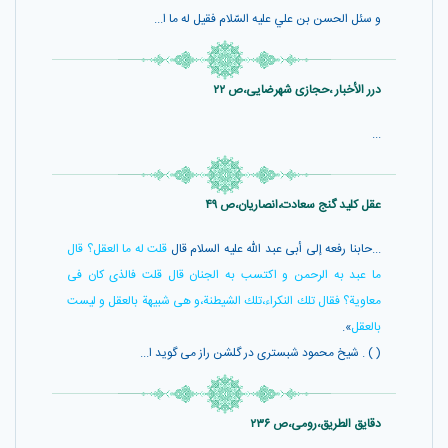
و سئل الحسن بن علي عليه السّلام فقيل له ما ا...
درر الأخبار ،حجازی شهرضایی،ص ۲۲
...
عقل کلید گنج سعادت،انصاریان،ص ۴۹
...حابنا رفعه إلى أبى عبد اللّه عليه السلام قال
قلت له ما العقل؟ قال
ما عبد به الرحمن و اكتسب به الجنان قال قلت فالذى كان فى
معاوية؟ فقال تلك النكراء،تلك الشيطنة،و هى شبيهة بالعقل و ليست
بالعقل
».
( ) . شيخ محمود شبسترى در گلشن راز مى گويد ا...
دقايق الطريق،رومی،ص ۲۳۶