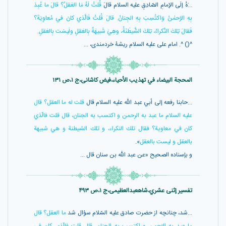
...َهُ إلَى الإِمامِ الصّادِقِ عليه السلام قالَ
قُلتُ لَهُ مَا العَقلُ؟ قالَ ما عُبِدَ
بِهِ الرَّحمٰنُ وَاكتُسِبَ بِهِ الجِنانُ. قالَ قُلتُ فَالَّذي كانَ في مُعاوِيَةَ؟
فَقالَ تِلكَ النَّكراءُ، تِلكَ الشَّيطَنَةُ، وهِيَ شَبيهَةٌ بِالعَقلِ ولَيسَت بِالعَقل
ِ.
^() ^. امام على عليه السلام ريشۀ خردمندى، ...
المحجة البیضاء في تهذیب الأحیاء،فیض کاشانی،ج ۱،ص ۱۳۱
...حابنا رفعه إلى أبي عبد اللّه عليه السلام قال
قلت له ما العقل؟ قال
عليه السلام ما عبد به الرحمن و اكتسب به الجنان، قال قلت فالّذي
كان في معاوية؟ فقال تلك النكراء، و تلك الشيطنة و هي شبيهة
بالعقل و ليست بالعقل
».
و بإسناده الصحيح «عن عبد اللّه بن سنان قال ...
تفسير إثنى عشري،شاهعبدالعظیمی،ج ۱،ص ۴۹۳
...شد، چنانچه از حضرت صادق عليه السّلام سؤال شد
ما العقل؟ قال
ما عبد به الرّحمن و اكتسب به الجنان، قال قلت فالّذى كان فى