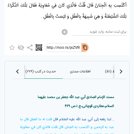
اُكْتُسِبَ بِهِ
اَلْجِنَانُ
قَالَ قُلْتُ فَالَّذِي كَانَ فِي
مُعَاوِيَةَ
فَقَالَ تِلْكَ اَلنَّكْرَاءُ
تِلْكَ اَلشَّيْطَنَةُ وَ هِيَ شَبِيهَةٌ بِالْعَقْلِ وَ لَيْسَتْ بِالْعَقْلِ .
برای ثبت نمایه، وارد شوید
http://noo.rs/jxZVR
احادیث مرتبط (۵۱)
اطلاعات سندی
حدیث در کتب (۲۲۶)
حدیث در
مسند الإمام الصادق أبي عبد الله جعفر بن محمد عليهما
السلام،عطاردی قوچانی،ج ۱،ص ۴۶۹
...ابنا رفعه إلى أبي عبد اللّه عليه السّلام قال
قلت له ما العقل قال ما
عبد به الرحمن و اكتسب به الجنان قال قلت فالذي كان في معاوية