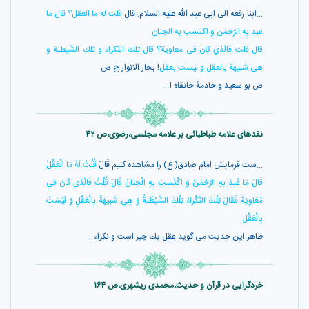
...ابنا رفعه الى ابى عبد اللّه عليه السلام. قال
قلت له ما العقل؟ قال ما
عبد به الرّحمن و اكتسب به الجنان
قال قلت فالّذي كان فى معاوية؟ قال تلك النّكراء و تلك الشّيطنة و
هى شبيهة بالعقل و ليست بعقل
! بحار الانوار ج ص
ص بو سعيد و خادمۀ خانقاه ا...
نقدهای علامه طباطبائی بر علامه مجلسی،رضوی،ص ۴۲
...ست فرمايش امام صادق( ع) را مشاهده كنيم قَالَ
قُلْتُ لَهُ مَا الْعَقْلُ
قَالَ مَا عُبِدَ بِهِ الرَّحْمَنُ وَ اكْتُسِبَ بِهِ الْجِنَانُ قَالَ قُلْتُ فَالَّذِي كَانَ فِي
مُعَاوِيَةَ فَقَالَ تِلْكَ النَّكْرَاءُ تِلْكَ الشَّيْطَنَةُ وَ هِيَ شَبِيهَةٌ بِالْعَقْلِ وَ لَيْسَتْ
بِالْعَقْل
.
ظاهر اين حديث مى گويد عقل يك چيز است و نكراء...
خردگرایی در قرآن و حدیث،محمدی ریشهری،ص ۱۶۴