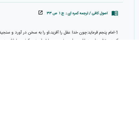
اصول كافى / ترجمه كمره اى ; ج ۱ ص ۳۳
1-امام پنجم فرمايد:چون خدا عقل را آفريد،او را به سخن در آورد و 
كه دوستش دارم همانا روى امر و نهى من با تو است و كيفر و پاداشم به 
اصول کافی / ترجمه آیت اللهی ; ج ۱ ص ۳
1-امام باقر عليه السّلام فرمود:چون خدا عقل را آفريد از او بازجوئى 
مى‌دهم كه دوستش دارم همانا توجه امر و نهى من به توست و كيفر و پا
توضيح:عقل كه در برابر جهل قرار دارد عبارت از نيرويى است كه تشخي
تكاليف الهى برايش ثابت مى‌شود و كسى كه ندارد تكليف از او ساقط‍‌ و 
قدر اين گوهر الهى را بدانيم و آن را خراب و آلوده نسازيم.