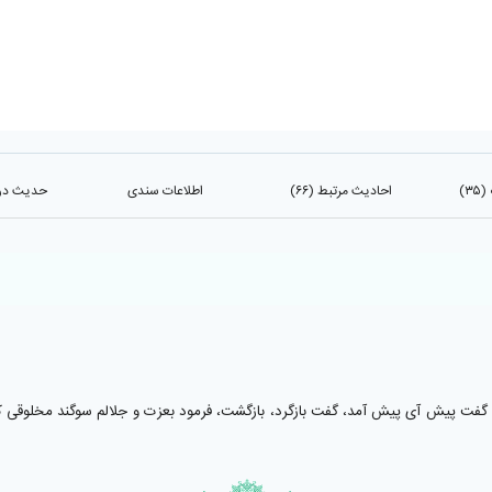
۳)
احادیث مرتبط (۶۶)
اطلاعات سندی
حدیث در کت
ه باو گفت پيش آى پيش آمد، گفت بازگرد، بازگشت، فرمود بعزت و جلالم سوگند مخلوقى كه