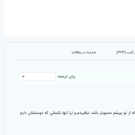
ب (۳۶۳)
حدیث در مقالات
زبان ترجمه:
 از تو بپيشم محبوبتر باشد نيافريدم و ترا تنها بكسانى كه دوستشان دارم