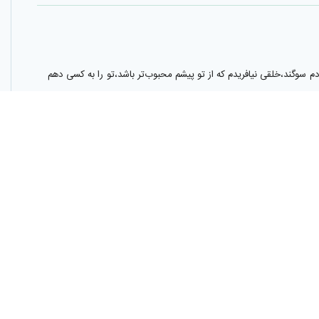
سوگند،خلقى نيافريدم كه از تو پيشم محبوب‌تر باشد،تو را به كسى دهم
 سوگند،مخلوقى را نيافريدم كه نزدم محبوب‌تر از تو باشد تو را به كسى
ل يكى از معيارهاى پرارزش انسان است كه هركس كه آن را داشته باشد
 را اساس و ريشه دين خود معرفى كرده و فرموده است العقل اصل دينى پس