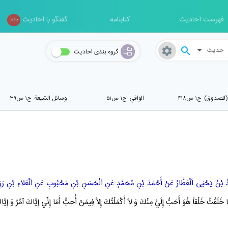
فهرست احادیث
کتابنامه
گفتگو با احادیث
جدید
حدیث
گروه بندی احادیث
 (للصدوق)
الوافي
وسائل الشیعة
ج۱ ص۴۱۸
ج۱ ص۵۱
ج۱ ص۳۹
ُ بْنُ يَحْيَى اَلْعَطَّارُ
عَنْ
أَحْمَدَ بْنِ مُحَمَّدٍ
عَنِ
اَلْحَسَنِ بْنِ مَحْبُوبٍ
عَنِ
اَلْعَلاَءِ بْنِ رَ
ِي مَا خَلَقْتُ خَلْقاً هُوَ أَحَبُّ إِلَيَّ مِنْكَ وَ لاَ أَكْمَلْتُكَ إِلاَّ فِيمَنْ أُحِبُّ أَمَا إِنِّي إِيَّاكَ آمُرُ وَ إِي