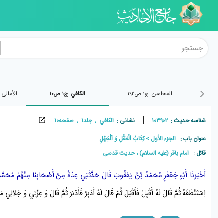
المحاسن
الکافي
الأمالی
ج۱ ص۱۹۲
ج۱ ص۱۰
|
شناسه حدیث :
۱۰۳۹۰۲
نشانی :
الکافي , جلد۱ , صفحه۱۰
عنوان باب :
الجزء الأول
كِتَابُ اَلْعَقْلِ وَ اَلْجَهْلِ
قائل :
امام باقر (علیه السلام) ، حديث قدسی
أَخْبَرَنَا
أَبُو جَعْفَرٍ مُحَمَّدُ بْنُ يَعْقُوبَ
قَالَ حَدَّثَنِي
عِدَّةٌ مِنْ أَصْحَابِنَا
مِنْهُمْ
مُحَمَّد
اِسْتَنْطَقَهُ ثُمَّ قَالَ لَهُ أَقْبِلْ فَأَقْبَلَ ثُمَّ قَالَ لَهُ أَدْبِرْ فَأَدْبَرَ ثُمَّ قَالَ وَ عِزَّتِي وَ جَلاَل