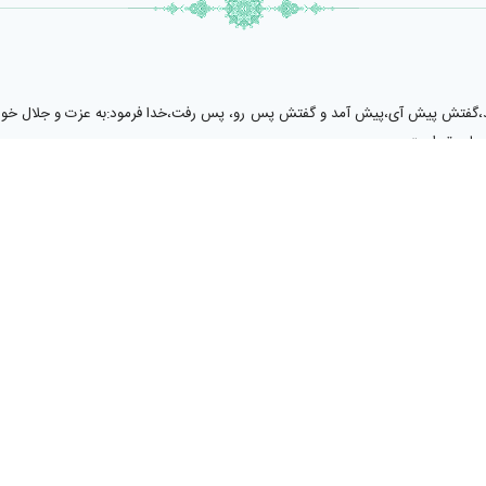
سنجيد،گفتش پيش آى،پيش آمد و گفتش پس رو، پس رفت،خدا فرمود:به عزت و جلال خودم 
حساب تو است.
كرد و گفت: پيش آى،پيش آمد و سپس گفت:بازگرد،بازگشت،خدا فرمود:به عزت و جلال خودم
داشم به حساب توست.
ص دهنده خوبى و بدى است و حكما و فلاسفه آن را جوهرى مجرد و مستقل مى‌دانند عق
برداشته مى‌شود،در اسلام عقل را يكى از منابع فقهى معرفى شده و پيامبر اسلام عقل