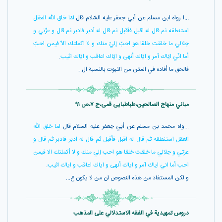
...ا رواه ابن مسلم عن أبي جعفر عليه السّلام قال
لمّا خلق اللّه العقل
استنطقه ثم قال له اقبل فأقبل ثم قال له أدبر فادبر ثم قال و عزّتي و
جلالي ما خلقت خلقا هو احبّ إليّ منك و لا اكملتك الاّ فيمن احبّ
أما انّي ايّاك آمر و ايّاك أنهى و ايّاك اعاقب و ايّاك اثيب
.
فالحق ما أفاده في المتن من الثبوت بالنسبة ال...
مباني منهاج الصالحین،طباطبایی قمی،ج ۷،ص ۹۱
...واه محمد بن مسلم عن أبي جعفر عليه السلام قال
لما خلق اللّه
العقل استنطقه ثم قال له اقبل فأقبل ثم قال له ادبر فادبر ثم قال و
عزتي و جلالي ما خلقت خلقا هو احب إلي منك و لا أكملتك الا فيمن
احب أما اني اياك آمر و اياك أنهى و اياك اعاقب و اياك اثيب
.
و لكن المستفاد من هذه النصوص ان من لا يكون ع...
دروس تمهیدیة في الفقه الاستدلالي علی المذهب