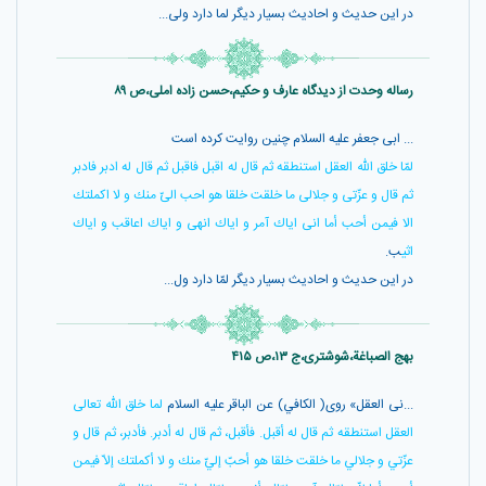
در اين حديث و احاديث بسيار ديگر لما دارد ولى...
رساله وحدت از دیدگاه عارف و حکیم،حسن زاده املی،ص ۸۹
... ابى جعفر عليه السلام چنين روايت كرده است
لمّا خلق الله العقل استنطقه ثم قال له اقبل فاقبل ثم قال له ادبر فادبر
ثم قال و عزّتى و جلالى ما خلقت خلقا هو احب الىّ منك و لا اكملتك
الا فيمن أحب أما انى اياك آمر و اياك انهى و اياك اعاقب و اياك
اثي
ب.
در اين حديث و احاديث بسيار ديگر لمّا دارد ول...
بهج الصباغة،شوشتری،ج ۱۳،ص ۴۱۵
...نى العقل» روى( الكافي) عن الباقر عليه السلام
لما خلق اللّه تعالى
العقل استنطقه ثم قال له أقبل. فأقبل، ثم قال له أدبر. فأدبر، ثم قال و
عزّتي و جلالي ما خلقت خلقا هو أحبّ إليّ منك و لا أكملتك إلاّ فيمن