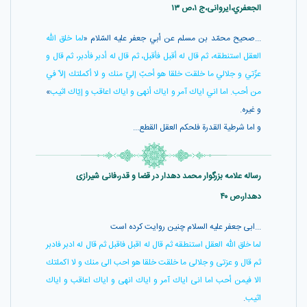
الجعفري،ایروانی،ج ۱،ص ۱۳
...صحيح محمّد بن مسلم عن أبي جعفر عليه السّلام «
لما خلق اللّه
العقل استنطقه، ثم قال له أقبل فأقبل، ثم قال له أدبر فأدبر، ثم قال و
عزّتي و جلالي ما خلقت خلقا هو أحبّ إليّ منك و لا أكملتك إلاّ في
من أحب. اما اني اياك آمر و اياك أنهى و اياك اعاقب و إيّاك اثيب
»
و غيره.
و اما شرطية القدرة فلحكم العقل القطع...
رساله علامه بزرگوار محمد دهدار در قضا و قدر،فانی شیرازی
دهدار،ص ۴۰
...ابى جعفر عليه السلام چنين روايت كرده است
لما خلق الله العقل استنطقه ثم قال له اقبل فاقبل ثم قال له ادبر فادبر
ثم قال و عزتى و جلالى ما خلقت خلقا هو احب الى منك و لا اكملتك
الا فيمن أحب اما انى اياك آمر و اياك انهى و اياك اعاقب و اياك
اثيب
.