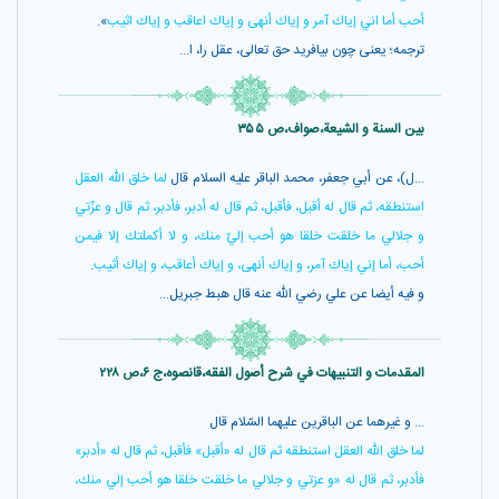
أحب أما اني إياك آمر و إياك أنهى و إياك اعاقب و إياك اثيب
».
ترجمه؛ يعنى چون بيافريد حق تعالى، عقل را، ا...
بین السنة و الشیعة،صواف،ص ۳۵۵
...ل)، عن أبي جعفر، محمد الباقر عليه السلام قال
لما خلق اللّه العقل
استنطقه، ثم قال له أقبل، فأقبل، ثم قال له أدبر، فأدبر، ثم قال و عزّتي
و جلالي ما خلقت خلقا هو أحب إليّ منك، و لا أكملتك إلا فيمن
أحب، أما إني إياك آمر، و إياك أنهى، و إياك أعاقب، و إياك أثيب
.
و فيه أيضا عن علي رضي الله عنه قال هبط جبريل...
المقدمات و التنبیهات في شرح أصول الفقه،قانصوه،ج ۶،ص ۲۲۸
... و غيرهما عن الباقرين عليهما السّلام قال
لما خلق اللّه العقل استنطقه ثم قال له «أقبل» فأقبل، ثم قال له «أدبر»
فأدبر، ثم قال له «و عزتي و جلالي ما خلقت خلقا هو أحب إلي منك،