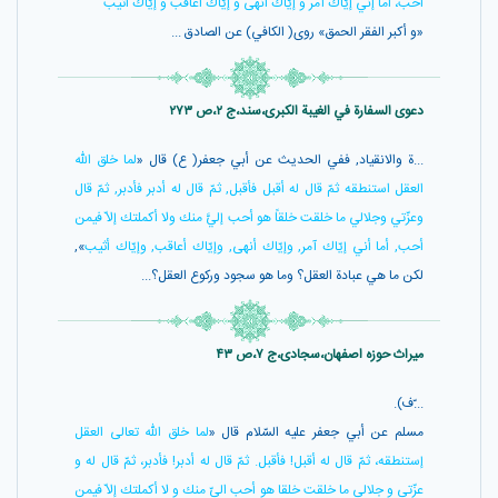
أحب، أما إنّي إيّاك آمر و إيّاك أنهى و إيّاك اعاقب و إيّاك اثيب
«و أكبر الفقر الحمق» روى( الكافي) عن الصادق ...
دعوی السفارة في الغیبة الکبری،سند،ج ۲،ص ۲۷۳
...ة والانقياد, ففي الحديث عن أبي جعفر( ع) قال «
لما خلق الله
العقل استنطقه ثمّ قال له أقبل فأقبل, ثمّ قال له أدبر فأدبر, ثمّ قال
وعزّتي وجلالي ما خلقت خلقاً هو أحب إليَّ منك ولا أكملتك إلاّ فيمن
أحب, أما أني إيّاك آمر, وإيّاك أنهى, وإيّاك أعاقب, وإيّاك أثيب
»,
لكن ما هي عبادة العقل؟ وما هو سجود وركوع العقل؟...
میراث حوزه اصفهان،سجادی،ج ۷،ص ۴۳
...ّف).
مسلم عن أبي جعفر عليه السّلام قال «
لما خلق اللّه تعالى العقل
إستنطقه، ثمّ قال له أقبل! فأقبل. ثمّ قال له أدبر! فأدبر، ثمّ قال له و
عزّتي و جلالي ما خلقت خلقا هو أحب الىّ منك و لا أكملتك إلاّ فيمن