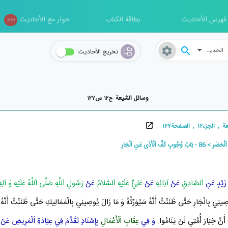
فهرس الأحاديث
بطاقة الكتاب
حوار مع الأحاديث
جدید
الحدیث
تخريج الأحاديث
وسائل الشیعة
ج۱۲ ص۱۲۷
, الصفحة۱۲۷
 اَلْحَضَرِ
86 - بَابُ وُجُوبِ كَفِّ اَلْأَذَى عَنِ اَلْجَارِ
َيْدٍ
عَنِ
اَلصَّادِقِ
عَنْ
آبَائِهِ
عَنْ
عَلِيٍّ عَلَيْهِ اَلسَّلاَمُ
عَنْ
رَسُولِ اَللَّهِ صَلَّى اَللَّهُ عَلَيْهِ وَ آلِهِ
نِي بِالْجَارِ حَتَّى ظَنَنْتُ أَنَّهُ سَيُوَرِّثُهُ وَ مَا زَالَ يُوصِينِي بِالْمَمَالِيكِ حَتَّى ظَنَنْتُ أَنَّهُ 
َنَّ خِيَارَ أُمَّتِي لَنْ يَنَامُوا.
وَ فِي
عِقَابِ اَلْأَعْمَالِ
بِإِسْنَادٍ تَقَدَّمَ فِي عِيَادَةِ اَلْمَرِيضِ عَنْ