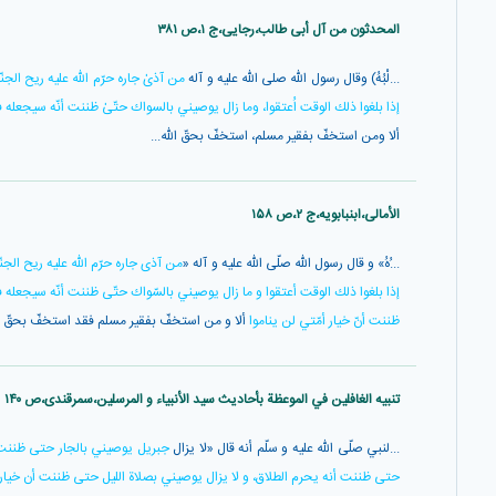
المحدثون من آل أبی طالب،رجایی،ج ۱،ص ۳۸۱
...لْبُهُ) وقال رسول اللّٰه صلى الله عليه و آله
من آذىٰ جاره حرّم اللّٰه عليه ريح ال
إذا بلغوا ذلك الوقت اُعتقوا، وما زال يوصيني بالسواك حتّىٰ ظننت أنّه سيجعله فر
ألا ومن استخفّ بفقير مسلم، استخفّ بحقّ اللّٰه...
الأمالی،ابنبابویه،ج ۲،ص ۱۵۸
...ُهُ» و قال رسول اللّه صلّى اللّه عليه و آله «
من آذى جاره حرّم اللّه عليه ريح الج
إذا بلغوا ذلك الوقت أعتقوا و ما زال يوصيني بالسّواك حتّى ظننت أنّه سيجعله ف
ظننت أنّ خيار أمّتي لن يناموا
ألا و من استخفّ بفقير مسلم فقد استخفّ بحقّ اللّ
تنبیه الغافلین في الموعظة بأحادیث سید الأنبیاء و المرسلین،سمرقندی،ص ۱۴۰
...لنبي صلّى اللّه عليه و سلّم أنه قال «لا يزال
جبريل يوصيني بالجار حتى ظننت أ
حتى ظننت أنه يحرم الطلاق، و لا يزال يوصيني بصلاة الليل حتى ظننت أن خيار 