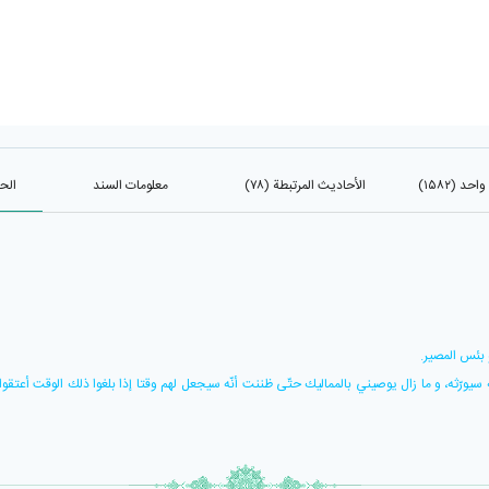
د (۱۵۸۲)
الأحاديث المرتبطة (۷۸)
معلومات السند
الحد
و بئس المصير.
 سيورّثه، و ما زال يوصيني بالمماليك حتّى ظننت أنّه سيجعل لهم وقتا إذا بلغوا ذلك الوقت أعتق