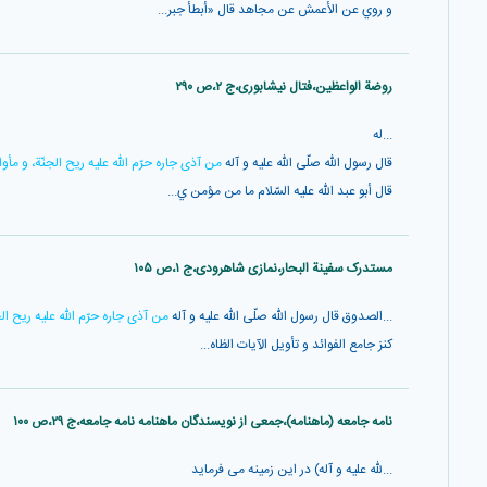
و روي عن الأعمش عن مجاهد قال «أبطأ جبر...
روضة الواعظين،فتال نیشابوری،ج ۲،ص ۲۹۰
...له
قال رسول اللّه صلّى اللّه عليه و آله
من آذى جاره حرّم اللّه عليه ريح الجنّة، و مأ
قال أبو عبد اللّه عليه السّلام ما من مؤمن ي...
مستدرک سفینة البحار،نمازی شاهرودی،ج ۱،ص ۱۰۵
...الصدوق قال رسول اللّٰه صلّى اللّه عليه و آله
من آذى جاره حرّم اللّٰه عليه ريح ا
كنز جامع الفوائد و تأويل الآيات الظاه...
نامه جامعه (ماهنامه)،جمعی از نویسندگان ماهنامه نامه جامعه،ج ۲۹،ص ۱۰۰
...لله عليه و آله) در اين زمينه مى فرمايد