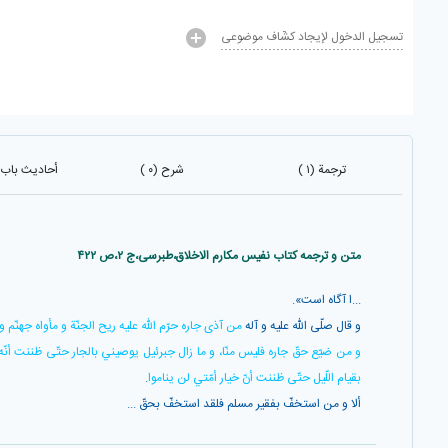
تسجيل الدخول لإيجاد كَشَّاف موضوعي
ترجمة (۱ )
شرح (۰ )
أحاديث باب واح
متن و ترجمه کتاب نفیس مکارم الاخلاق،طبرسی،ج ۲،ص ۴۲۲
...ا آگاه است».
و قال صلّى اللّه عليه و آله
من آذى جاره حرّم اللّه عليه ريح الجنّة و مأواه جهنّم 
و من ضيّع حقّ جاره فليس منّا، و ما زال جبرئيل يوصيني بالجار حتّى ظننت أنّه
بقيام اللّيل حتّى ظننت أنّ خيار أمّتي لن يناموا
.
ألا و من استخفّ بفقير مسلم فلقد استخفّ بحقّ ...