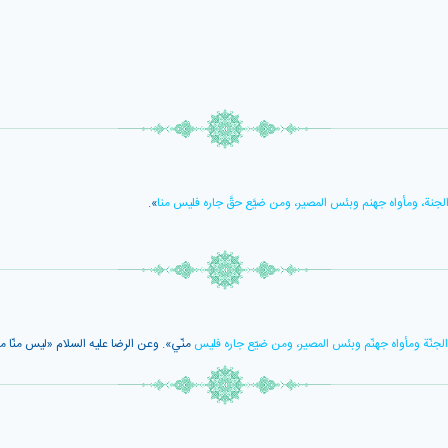
 الجنة، ومأواه جهنم وبئس المصير، ومن ضيَّع حقَّ جاره فليس منا
».
ح الجنّة ومأواه جهنّم وبئس المصير، ومن ضيّع جاره فليس
منّي». وعن الرضا عليه السلام «ليس منّا م