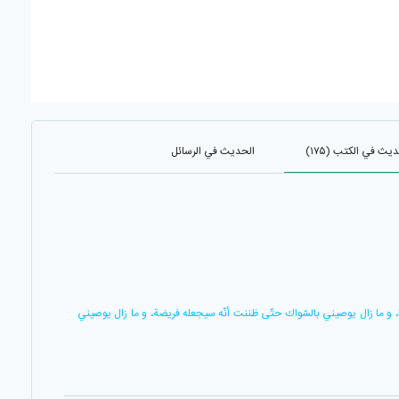
يث في الكتب (۱۷۵)
الحديث في الرسائل
وا، و ما زال يوصيني بالسّواك حتّى ظننت أنّه سيجعله فريضة، و ما زال يوصيني