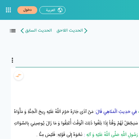
دخول
العربیة
الحدیث اللاحق
الحدیث السابق
فِي حَدِيثِ اَلْمَنَاهِي قَالَ:
مَنْ آذَى جَارَهُ حَرَّمَ اَللَّهُ عَلَيْهِ رِيحَ
اَلْجَنَّةِ
وَ مَأْوَاهُ
سَيَجْعَلُ لَهُمْ وَقْتاً إِذَا بَلَغُوا ذَلِكَ اَلْوَقْتَ أُعْتِقُوا وَ مَا زَالَ يُوصِينِي بِالسِّوَاكِ
رَسُولِ اَللَّهِ صَلَّى اَللَّهُ عَلَيْهِ وَ آلِهِ
:
نَحْوَهُ إِلَى قَوْلِهِ: فَلَيْسَ مِنَّا .