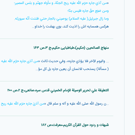
«
من آذي جاره حرّم الله عليه ريح الجنّة، و مأواه جهنّم و بئس المصير؛
ومن ضيّع حقَّ جاره فليس مِنّا؛
وما زال جبرئيل( عليه السلام) يوصيني بالجار حتي ظننت أنّه سيورثه
.
هركس همسايه اش را اذيت كند، بوى بهشت را خداو...
منهاج الصالحين (حکیم)،طباطبایی حکیم،ج ۳،ص ۱۶۳
... واليوم الآخر فلا يؤذي جاره»، وفي حديث ثالث «
من آذى جاره حرَّم الله عليه
( مسألة) يستحب للانسان أن يعين جاره بل كل مؤ...
التعلیقة علي تحریر الوسیلة للإمام الخمیني قدس سره،صانعی،ج ۲،ص ۲۰۰
...ن رسول اللّٰه صلى الله عليه و آله و سلم قال «
من آذىٰ جاره حرّم اللّٰه عليه ري
شبهات و ردود حول القرآن الکریم،معرفت،ص ۱۸۲