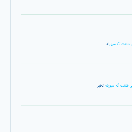
ى ظننت أنّه سيورث
ه
ى ظننت أنّه سيورّثه
الخبر.