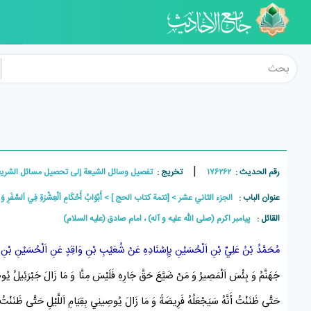
|
رقم الحدیث :
۱۷۶۲۶۲
تخريج :
تفصیل وسائل الشیعة إلی تحصیل مسائل الشریعة , الجزء۱۲ 
عنوان الباب :
الجزء الثاني عشر
[تتمة كتاب الحج ]
أَبْوَابُ أَحْكَامِ اَلْعِشْرَةِ فِي اَلسَّفَرِ وَ
القائل :
پيامبر اکرم (صلی الله علیه و آله) ، امام صادق (علیه السلام)
مُحَمَّدُ بْنُ عَلِيِّ بْنِ اَلْحُسَيْنِ
بِإِسْنَادِهِ عَنْ
شُعَيْبِ بْنِ وَاقِدٍ
عَنِ
اَلْحُسَيْنِ بْنِ ز
جَهَنَّمُ
وَ بِئْسَ اَلْمَصِيرُ وَ مَنْ ضَيَّعَ حَقَّ جَارِهِ فَلَيْسَ مِنَّا وَ مَا زَالَ
جَبْرَئِيلُ
يُوصِي
حَتَّى ظَنَنْتُ أَنَّهُ سَيَجْعَلُهُ فَرِيضَةً وَ مَا زَالَ يُوصِينِي بِقِيَامِ اَللَّيْلِ حَتَّى ظَنَنْتُ أ